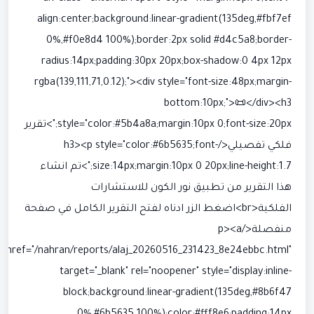
align:center;background:linear-gradient(135deg,#fbf7ef
0%,#f0e8d4 100%);border:2px solid #d4c5a8;border-
radius:14px;padding:30px 20px;box-shadow:0 4px 12px
rgba(139,111,71,0.12);"><div style="font-size:48px;margin-
bottom:10px;">📜</div><h3
style="color:#5b4a8a;margin:10px 0;font-size:20px;">تقرير
فلكي تفصيلي</h3><p style="color:#6b5635;font-
size:14px;margin:10px 0 20px;line-height:1.7;">تم انشاء
هذا التقرير من تطبيق نور الكون للاستشارات
الفلكية<br>اضغط الزر ادناه لفتح التقرير الكامل في صفحة
منفصلة</p><a
href="/nahran/reports/alaj_20260516_231423_8e24ebbc.html"
target="_blank" rel="noopener" style="display:inline-
block;background:linear-gradient(135deg,#8b6f47