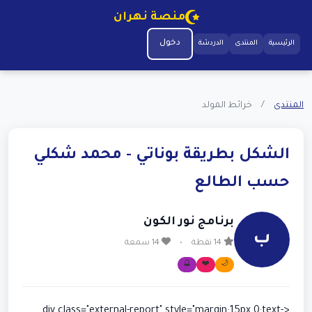
منصة نهران
دخول
الرئيسية
المنتدى
الدردشة
المنتدى
/
خرائط المولد
الشكل بطريقة بوناتي - محمد شكلي
حسب الطالع
برنامج نور الكون
ب
14 نقطة
•
14 سمعة
🔮
❤️
🌙
<div class="external-report" style="margin:15px 0;text-