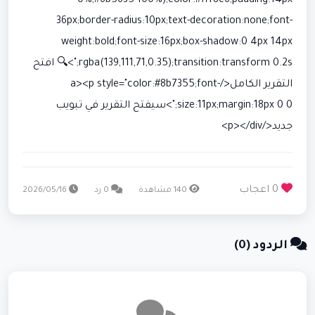
0%,#6b5635 100%);color:#fff8e6;padding:14px
36px;border-radius:10px;text-decoration:none;font-
weight:bold;font-size:16px;box-shadow:0 4px 14px
rgba(139,111,71,0.35);transition:transform 0.2s;">🔍 افتح
التقرير الكامل</a><p style="color:#8b7355;font-
size:11px;margin:18px 0 0;">سيفتح التقرير في تبويب
جديد</p></div>
0 اعجاب
140 مشاهدة
0 رد
2026/05/16
الردود (0)