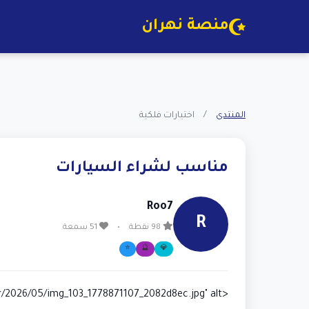
منصة نهران
المنتدى
/
اختيارات فلكية
مناسب لشراء السيارات
Roo7
R
98 نقطة
•
51 سمعة
⭐
🔮
💎