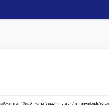
<loads/editor/2026/05/img_103_1778871107_2082d8ec.jpg" alt