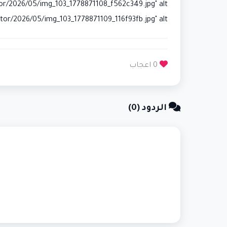
src="/nahran/uploads/editor/2026/05/img_103_1778871109_116f93fb.jpg" alt="صورة" s:8px;margin:10px 0
0 اعجاب
الردود (0)