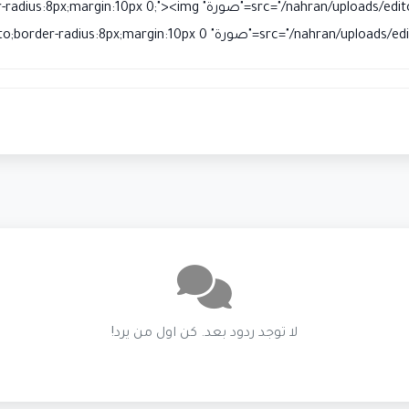
"/nahran/uploads/editor/2026/05/img_103_1778871108_f562c349.jpg" alt
style="max-width:100%;height:auto;border-radiu;">
لا توجد ردود بعد. كن اول من يرد!