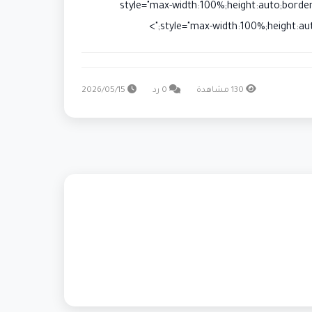
src=="صورة" style="max-width:100%;height:auto;border-radius:8px;margin:10px 0;"><img
130 مشاهدة
0 رد
2026/05/15