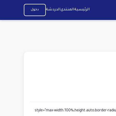
الرئيسية
المنتدى
الدردشة
دخول
img src="/nahran/up="صورة" style="max-width:100%;height:auto;border-radius:8px;margin:10px 0;"><img