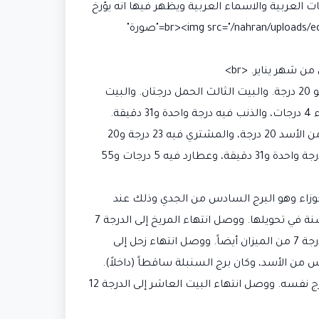
ت العربية والاسماء العربية ويظهر فيها انه يؤرخ
تاريخ مولد حفيده ايضا بالتقويم العربي الهجري لاحظوا هنا ما يقول <br><img src="/nahran/uploads/editor/2026/03/img_1_1774266184_0ce4c2f9.png" alt="صورة"
وكان طالع مولده الجدي 13 درجة والمريخ فيه 6 درجات و5 دقائق والشمس في الجدي 12 درجة و10 دقائق. والبيت الثاني الدلو 20 درجة. والبيت الثالث الحمل درجتان. والبيت
الرابع الثور 12 درجة، والقمر فيه 5 درجات و5 دقائق. وسهم السعادة في الجوزاء 6 درجات و5 دقائق. والبيت الخامس الجوزاء 4 درجات، والذنب فيه درجة واحدة و31 دقيقة.
والبيت السادس الجوزاء 24 درجة و15 دقيقة. والبيت السابع السرطان 13 درجة، وزحل فيه 4 درجات و15 دقيقة. والبيت الثامن الأسد 20 درجة، والمشتري فيه 23 درجة و20
دقيقة. والبيت التاسع الميزان درجتان. والبيت العاشر العقرب 12 درجة. والبيت الحادي عشر القوس 4 درجات، والرأس فيه درجة واحدة و31 دقيقة، وعطارد فيه 5 درجات و55
 إلى الجوزاء وهو البرج السادس من الجدي وذلك عند
الدرجة 13. ووصل انتهاء الشمس إلى الدرجة 13 من الجوزاء أيضاً وكذلك كان عطارد هو الكداخذاه أو المستولي على تلك السنة في تحويلها. ووصل انتهاء المريخ إلى الدرجة 7
من الجوزاء. ووصل انتهاء القمر إلى الدرجة 6 من الميزان وهو البرج السادس من الثور. ووصل انتهاء سهم السعادة إلى الدرجة 7 من الميزان أيضاً. ووصل انتهاء زحل إلى
ء المشتري إلى الدرجة 24 من الجدي، وهو البرج السادس من الأسد، وكان برج السنبلة ساقطاً (داخلاً).
ووصل انتهاء عطارد إلى السادس من الثور، وهو البرج السادس من القوس. ووصل انتهاء الزهرة إلى الدرجة 13 من ذلك البرج نفسه. ووصل انتهاء البيت العاشر إلى الدرجة 12