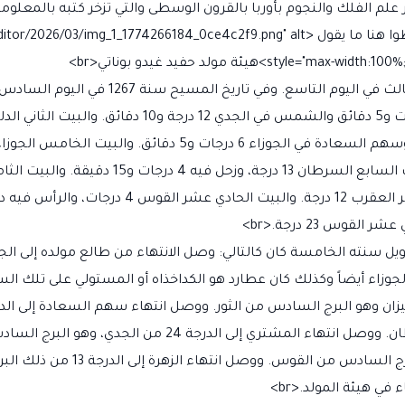
علم الفلك والنجوم بأوربا بالقرون الوسطى والتي تزخر كتبه بالمعلوما
s>هيئة مولد حفيد غيدو بوناتي<br>
 سنين شمسية فإن تحويل سنته الخامسة كان كالتالي: وصل الانتهاء من طالع مولده
الدرجة 5 من القوس، وهو البرج السادس من السرطان. ووصل انتها
 هيئة المولد.<br>