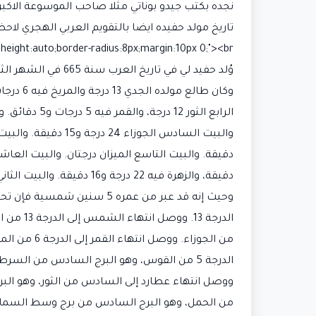
نجده بكتب جيدو بوناتي مثلا صاحب الموسوعة الاكبر 
tyle="max-width:100%;height:auto;border-radius:8px;margin:10px 0;"><br
وُلد حفيد لي في تاريخ العرب سنة 665 في الشهر الثالث في اليوم التاسع. وفي تاريخ المسيح سنة 1267 في اليوم السادس من شهر يناير. <br>
دقيقة، والزهرة فيه 22 درجة و16 دقيقة. والبيت الثاني عشر القوس 23 درجة.<br>
وحيث إنه قد عبر من عمره 5
من الحمل، وهو البرج السادس من برج وسط السماء في