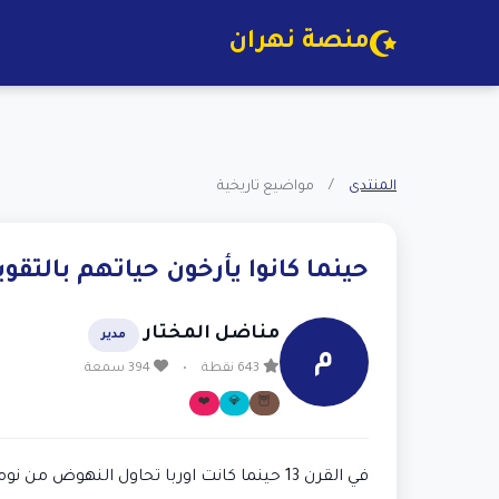
منصة نهران
المنتدى
/
مواضيع تاريخية
حينما كانوا يأرخون حياتهم بالتقوي
مناضل المختار
مدير
م
643 نقطة
•
394 سمعة
❤️
💎
🦉
في القرن 13 حينما كانت اوربا تحاول النهو