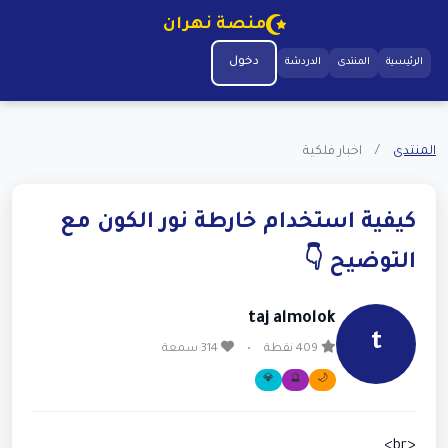
منصة نهران
دخول
الرئيسية
المنتدى
الدردشة
المنتدى
/
اخبار فلكية
كيفية استخدام خارطة نور الكون مع
التوضيح 👇
taj almolok
t
409 نقطة
•
314 سمعة
💎
🔮
🌙
<br>