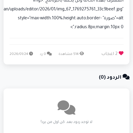
المشرف بهذه الحالة ولن يحلله بالبرنامج .<img
ahran/uploads/editor/2026/01/img_67_1769275761_33c9beef.jpg"
alt="صورة" style="max-width:100%;height:auto;border-
radius:8px;margin:10px 0;">
2 اعجاب
514 مشاهدة
0 رد
2026/01/24
الردود (0)
لا توجد ردود بعد. كن اول من يرد!