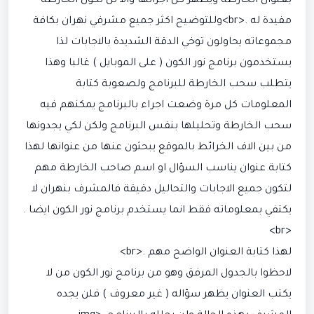
بعنوان الخارطة ويظهر كل اجزائها والا لن تكون الخارطة
مفيدة له .<br>وللتوضيح اكثر جميع مشرفي نهران بكافة
مجموعاته يحاولون توخي الدقة الشديدة بالاجابات لذا
يستخدمون برنامج نور الكون ( على الموبايل ) غالبا وهذا
يتطلب سحب الخارطة للبرنامج ولصعوبة كتابة
المعلومات كل مرة وضعت اجراء بالبرنامج يمكنهم فيه
سحب الخارطة وتحليلها بنفس البرنامج ولكن لكي يجدونها
من بين الاف الخرائط بالموقع يبحثون عنها من عنوانها لهذا
كتابة عنوان يناسب السؤال او اسم صاحب الخارطة مهم
لتكون جميع الاجابات والتحاليل دقيقة فالمشرف بنهران لا
يكتفي بمعلوماته فقط انما يستخدم برنامج نور الكون ايضا .
<br>
لهذا كتابة العنوان الواضح مهم .<br>
لاحظوا بالجدول المرفق وهو من برنامج نور الكون من لا
يكتب العنوان يظهر سؤاله ( غير معروف ) فلن يجده