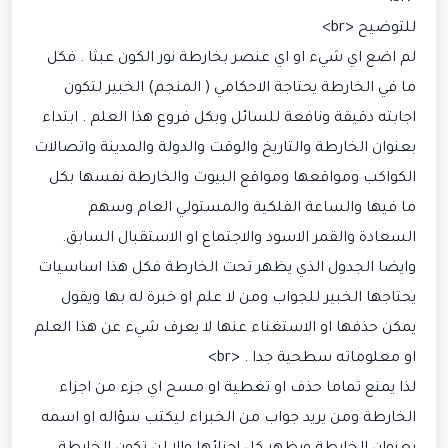
‏للتوضيح <br>
لم اضع اي شيء او اي عنصر بخارطة نور الكون عبثا . فكل
ما في الخارطة يحتاجة الاحكامي ( المنجم) الخبير لتكون
اجابته دقيقة ونافعة للسائل وبكل فروع هذا العلم . ابتداء
بعنوان الخارطة والتاريخ والوقت والدولة والمدينة واتصالات
الكواكب ومواقعها ومواقع البيوت والخارطة نفسها بكل
ما فيها والساعة الفلكية والمستولي العام وسهم
السعادة والقمر الاسود والاجتماع او الاستقبال السابق.
وايضا الجدول الذي يظهر تحت الخارطة فكل هذا اساسيات
يحتاجها الخبير للجواب ومن لا علم او خبرة له بها ويقول
يمكن حذفها او الاستغناء عنها لا يعرف شيء عن هذا العلم
او معلوماته سطحية جدا . <br>
لذا يمنع تماما حذف او تغطية او مسح اي جزء من اجزاء
الخارطة ومن يريد جواب من الخبراء ليكتب سؤاله او اسمه