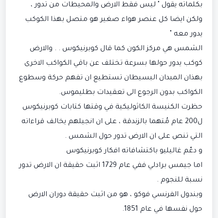
بكلماته يقول " ليس فقط الارض والمحيطات من تدور ،
ولكن ايضا كل عنصر هواء صغير هو متصل بهذا الكوكب
يدور معه "
الشمس هي مركز الكون كما قال كوبرنيكوس . . والارض
كوكب يدور حولها بسرعة تختلف عن باقي الكواكب الاخرى
بهذان المبدان البسيطان تستطيع ان تفهم حركة وسطوع
الكواكب بدون الرجوع الى تعقيدات بطليموس.
حظرت الكنيسة الكاثوليكية في وقتها كتابات كوبرنيكوس
ل200 عام مُتهما بالزندقة ، على ان انجيلهم يخالف قراءاته
التي تنص على ان الارض تدور حول الشمس .
و دعّم غاليليو باكتشافاته افكار كوبرنيكوس
اما جيمس برادلي ففي عام 1729 اثبت حقيقة ان الارض تدور
نسبة للنجوم .
وبندول الفرنسي فوكو ، هو من اثبت حقيقة دوران الارض
حول نفسها في عام 1851.