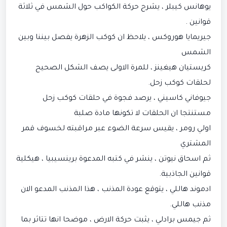
يوهانس كيبلر ، يشرح حركة الكواكب حول الشمس في ثلاثة
قوانين .
جيريمايا هوروكس ، يلاحظ ان كوكب الزهرة يفصل بيننا وبين
الشمس
كريستيان هيغينز ، للمرة الاولى يصف الشكل الصحيح
لحلقات كوكب زحل.
جيوفاني كاسيني ، يرصد فجوة في حلقات كوكب زحل
مستنتجا ان الحلقات لا تكونها مادة صلبة
اولي رومر ، يقيس سرعة الضوء عبر مراقبته لخسوف قمر
المشتري
ثم اسحاق نيوتن ، ينشر في كتبه المدعوة برينسيبيا ، هيكلية
قوانين الجاذبية.
ادموند هاللي ، يتوقع عودة المذنب ، هذا المذنب المدعو الان
مذنب هاللي.
ثم جيمس برادلي ، يثبت حركة الارض ، موضحا انها تتاثر بما