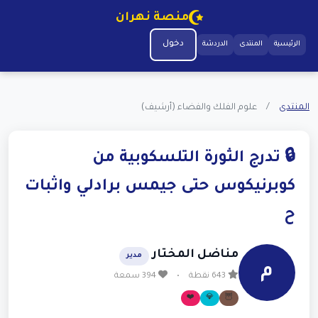
منصة نهران
دخول
الرئيسية
المنتدى
الدردشة
المنتدى
/
علوم الفلك والفضاء (أرشيف)
🔒 تدرج الثورة التلسكوبية من
كوبرنيكوس حتى جيمس برادلي واثبات
ح
مناضل المختار
مدير
م
643 نقطة
•
394 سمعة
❤️
💎
🦉