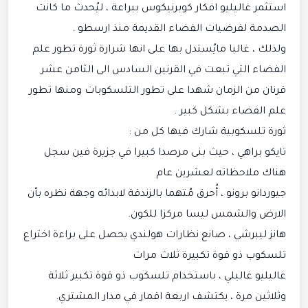
استثمر غاليليو افكار كوبرنيكوس ببراعة ، ليُحدث ما كانت
الصدمة لفرضيات الفضاء القديمة منذ ارسطو .
ولذلك ، غالبا مايُستدل بها على انها شرارة ثورة تطور علم
الفضاء التي تبعت في القرنين السادس الى الثامن عشر
قرنان من الزمان شهدا على تطور التلسكوبات ومنها تطور
علم الفضاء بشكل كبير .
ثورة تلسكوبية شارك فيها كل من :
تايكو براهي ، حيث بنى مرصدا كبيرا في جزيرة فين سجل
هناك ملاحظاته لعشرين عام
جيوردانو برونو ، أُحرق مُتهما بالزندقة لابدائه وجهة نظره بأن
الارض والشمس ليسا مركزا للكون.
هانز ليبرشي ، صانع نظارات هولندي يحصل على براءة اختراع
تلسكوب ذو قوة تكبيرة ثلاث مرات
غاليليو غاليلي ، باستخدام تلسكوب ذو قوة تكبير ثلاثة
وثلاثين مرة ، يكتشف اربعة اقمار في مدار المشتري.