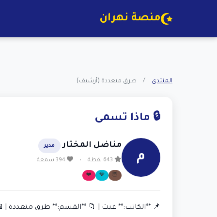
منصة نهران
المنتدى
/
طرق متعددة (أرشيف)
🔒 ماذا تسمى
مناضل المختار
مدير
م
643 نقطة
•
394 سمعة
❤️
💎
🦉
📌 **الكاتب:** غيث | 📁 **القسم:** طرق متعددة | 📅 2018-06-01 :36:47