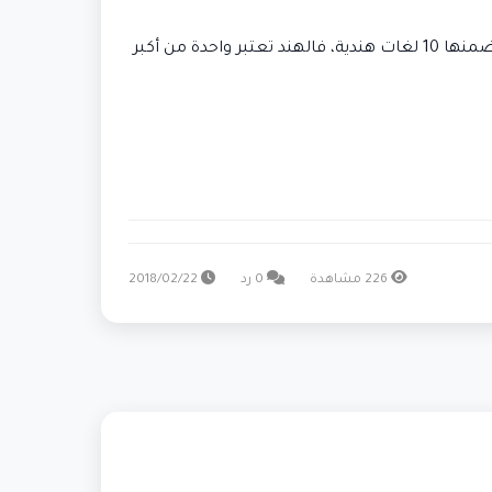
يُذكر أن عدد مستخدمي واتس اب النشطين شهريًا يتجاوز 1.5 مليون مستخدم بأكثر من 50 لغة مختلفة حول العالم، من ضمنها 10 لغات هندية، فالهند تعتبر واحدة من أكبر
226 مشاهدة
0 رد
2018/02/22