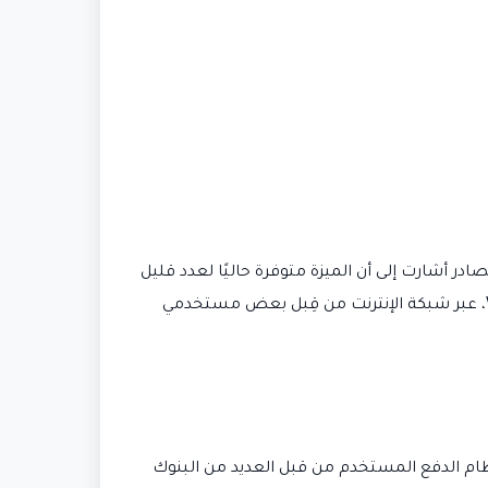
 أشارت إلى أن الميزة متوفرة حاليًا لعدد قليل
من المستخدمين في الهند فقط. تلك المصادر نشرت صور للنظام الجديد الذي يبدو وأنه يحمل اسم WhatsApp Payments، عبر شبكة الإنترنت من قِبل بعض مستخدمي
screens المنشورة جملة كُتب فيها "إرسال واستلام الأموال بشكل آمن مع UPI". ويعرف UPI بأنه نظام الدفع المستخدم من قبل العديد من البنوك