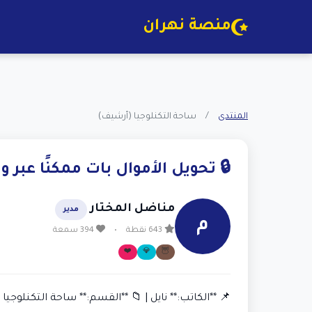
منصة نهران
المنتدى
/
ساحة التكنلوجيا (أرشيف)
🔒 تحويل الأموال بات ممكنًا عبر 
مناضل المختار
مدير
م
643 نقطة
•
394 سمعة
❤️
💎
🦉
📌 **الكاتب:** نايل | 📁 **القسم:** ساحة التكنلوجيا | 📅 2018-02-22 :10