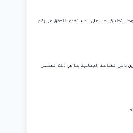
وشروط التطبيق يجب على المستخدم التحقق من رقم
ّة من رصد ميزة جديدة في تطبيق واتس اب ستتيح للمستخدم إضافة 3 أشخاص آخرين داخل المكالمة الجماعية بما في ذلك المتصل
ه.