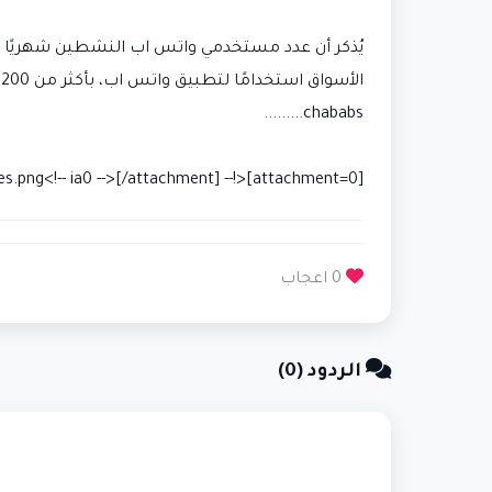
الأسواق استخدامًا لتطبيق واتس اب، بأكثر من 200 مليون مستخدم نشط.
chababs.........
[attachment=0]<!-- ia0 -->images.png<!-- ia0 -->[/attachment]
0 اعجاب
الردود (0)