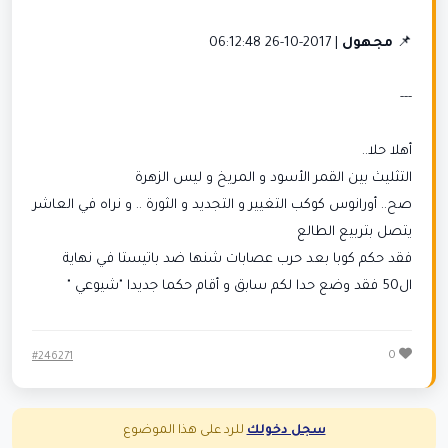
📌
مجهول
| 2017-10-26 06:12:48
---
أهلا حلا..
التثليث بين القمر الأسود و المريخ و ليس الزهرة
صح.. أورانوس كوكب التغيير و التجديد و الثورة .. و نراه في العاشر
يتصل بتربيع الطالع
فقد حكم كوبا بعد حرب عصابات شنها ضد باتيستا في نهاية
ال50 فقد وضع حدا لكم سابق و أقام حكما جديدا "شيوعي "
0
#246271
سجل دخولك
للرد على هذا الموضوع