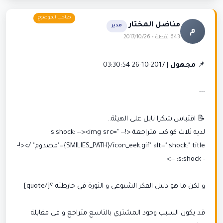
مناضل المختار
مدير
م
643 نقطة • 2017/10/26
📌
مجهول
| 2017-10-26 03:30:54
---
📝 اقتباس:شكرا نايل على الهيئة..
لديه ثلاث كواكب متراجعة <!-- s:shock: --><img src="
{SMILIES_PATH}/icon_eek.gif" alt=":shock:" title="مصدوم" /><!-
- s:shock: -->
و لكن ما هو دليل الفكر الشيوعي و الثورة في خارطته ؟[/quote]
قد يكون السبب وجود المشتري بالتاسع متراجع و في مقابلة