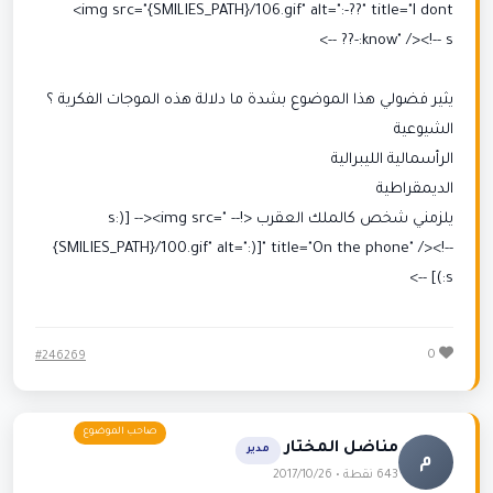
<img src="{SMILIES_PATH}/106.gif" alt=":-??" title="I dont
know" /><!-- s:-?? -->
يثير فضولي هذا الموضوع بشدة ما دلالة هذه الموجات الفكرية ؟
الشيوعية
الرأسمالية الليبرالية
الديمقراطية
يلزمني شخص كالملك العقرب <!-- s:)] --><img src="
{SMILIES_PATH}/100.gif" alt=":)]" title="On the phone" /><!--
s:)] -->
0
#246269
مناضل المختار
مدير
م
643 نقطة • 2017/10/26