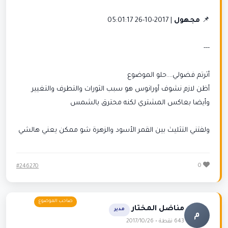
📌
مجهول
| 2017-10-26 05:01:17
---
أثرتم فضولي....حلو الموضوع
أظن لازم نشوف أورانوس هو سبب الثورات والتطرف والتغيير
وأيضا بعاكس المشتري لكنه محترق بالشمس
ولفتني التثليث بين القمر الأسود والزهرة شو ممكن يعني هالشي
0
#246270
مناضل المختار
مدير
م
643 نقطة • 2017/10/26