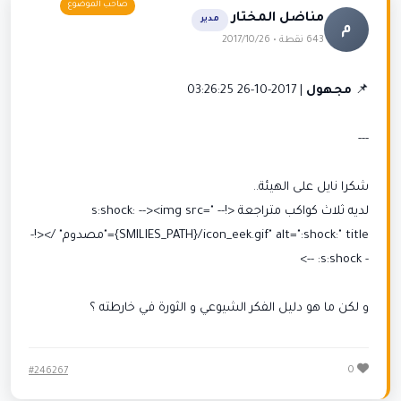
مناضل المختار
مدير
م
643 نقطة • 2017/10/26
📌
مجهول
| 2017-10-26 03:26:25
---
شكرا نايل على الهيئة..
لديه ثلاث كواكب متراجعة <!-- s:shock: --><img src="
{SMILIES_PATH}/icon_eek.gif" alt=":shock:" title="مصدوم" /><!-
- s:shock: -->
و لكن ما هو دليل الفكر الشيوعي و الثورة في خارطته ؟
0
#246267