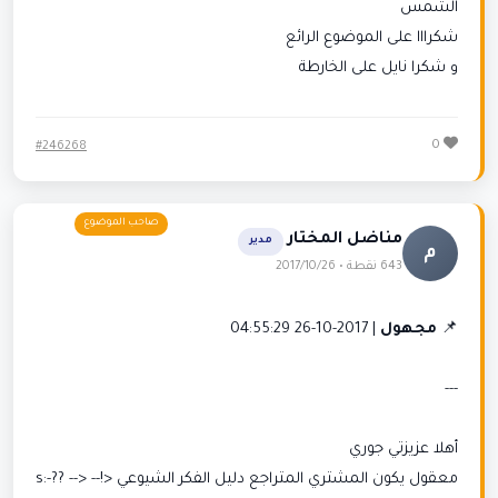
الشمس
شكرااا على الموضوع الرائع
و شكرا نايل على الخارطة
0
#246268
مناضل المختار
مدير
م
643 نقطة • 2017/10/26
📌
مجهول
| 2017-10-26 04:55:29
---
أهلا عزيزتي جوري
معقول يكون المشتري المتراجع دليل الفكر الشيوعي <!-- s:-?? -->