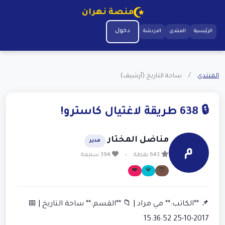
منصة نهران
دخول
الرئيسية
المنتدى
الدردشة
المنتدى
/
ساحة التاريخ (أرشيف)
🔒 638 طريقة لاغتيال كاسترو!
مناضل المختار
مدير
م
643 نقطة
•
394 سمعة
❤️
💎
🦉
📌 **الكاتب:** مي مراد | 📁 **القسم:** ساحة التاريخ | 📅
2017-10-25 15:36:52