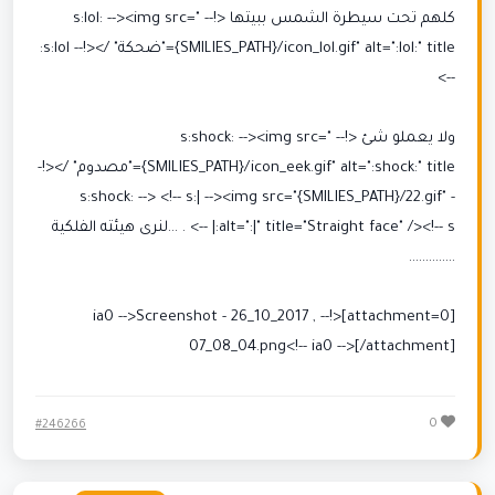
كلهم تحت سيطرة الشمس ببيتها <!-- s:lol: --><img src="
{SMILIES_PATH}/icon_lol.gif" alt=":lol:" title="ضحكة" /><!-- s:lol:
-->
ولا يعملو شئ <!-- s:shock: --><img src="
{SMILIES_PATH}/icon_eek.gif" alt=":shock:" title="مصدوم" /><!-
- s:shock: --> <!-- s:| --><img src="{SMILIES_PATH}/22.gif"
alt=":|" title="Straight face" /><!-- s:| --> . ...لنرى هيئته الفلكية
..............
[attachment=0]<!-- ia0 -->Screenshot - 26_10_2017 ,
07_08_04.png<!-- ia0 -->[/attachment]
0
#246266