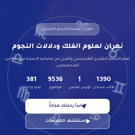
♈
♏
نهران - منصة التنجيم التقليدي
نهران لعلوم الفلك ودلالات النجوم
♎
♉
تعلم التنجيم التقليدي الهيلينستي والعربي من مصادره الاصلية مع نخبة من
المتخصصين
381
9536
1
1390
♍
♊
طالب مسجل
كورس تعليمي
موضوع
ثمرة وحكمة
ابدأ رحلتك مجاناً
♋
♌
استكشف الكورسات